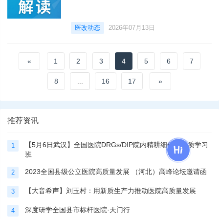
医改动态
2026年07月13日
«
1
2
3
4
5
6
7
8
...
16
17
»
推荐资讯
【5月6日武汉】全国医院DRGs/DIP院内精耕细作高品质学习
1
班
2023全国县级公立医院高质量发展 （河北）高峰论坛邀请函
2
【大音希声】刘玉村：用新质生产力推动医院高质量发展
3
深度研学全国县市标杆医院·天门行
4